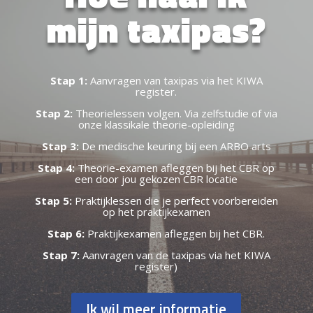
mijn taxipas?
Stap 1:
Aanvragen van taxipas via het KIWA
register.
Stap 2:
Theorielessen volgen. Via zelfstudie of via
onze klassikale theorie-opleiding
Stap 3:
De medische keuring bij een ARBO arts
Stap 4:
Theorie-examen afleggen bij het CBR op
een door jou gekozen CBR locatie
Stap 5:
Praktijklessen die je perfect voorbereiden
op het praktijkexamen
Stap 6:
Praktijkexamen afleggen bij het CBR.
Stap 7:
Aanvragen van de taxipas via het KIWA
register)
Ik wil meer informatie