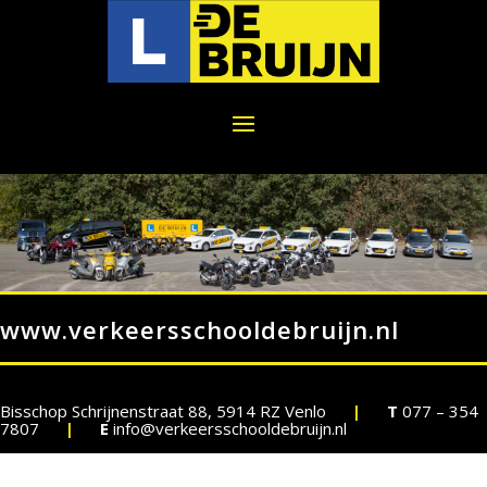
www.verkeersschooldebruijn.nl
Bisschop Schrijnenstraat 88, 5914 RZ Venlo
|
T
077 – 354
7807
|
E
info@verkeersschooldebruijn.nl